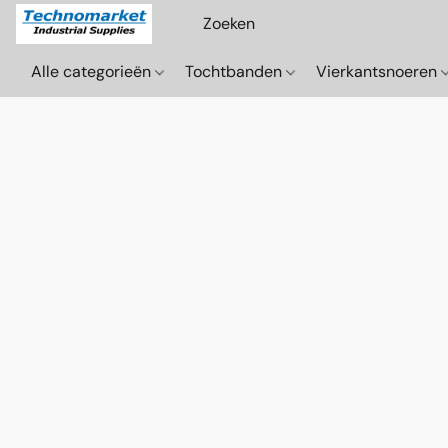
Alle categorieën
Tochtbanden
Vierkantsnoeren